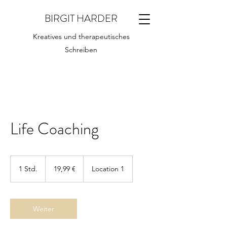
BIRGIT HARDER
Kreatives und therapeutisches
Schreiben
Life Coaching
19,99
Euro
1 Std.
1
19,99 €
Location 1
S
t
d
Weiter