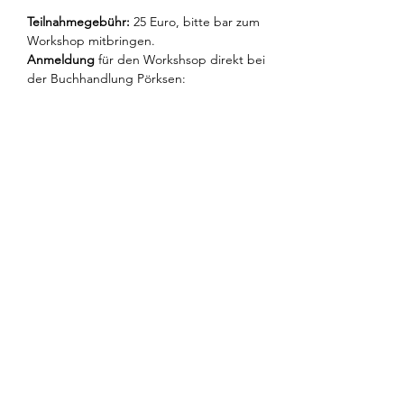
Teilnahmegebühr:
 25 Euro, bitte bar zum 
Workshop mitbringen.
Anmeldung
 für den Workshsop direkt bei 
der Buchhandlung Pörksen:
Telefon: 0711/625058
Mail: poerksen@booxonline.de
Diese Veranstaltung teilen
Birgit Harder
Stuttgart, Germany