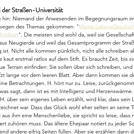
der Straßen-Universität
e hin: Niemand der Anwesenden im Begegnungsraum im
st wegen des Themas gekommen: "
Meine LebensGeschicht
chreiben
". Die meisten sind wohl da, weil sie Gesellschaf
 aus Neugierde und weil das Gesamtprogramm der Straße
g ist. Nicht alle kommen pünktlich, nicht alle schreiben a
kaut erstmal ratlos auf dem Stift. Es braucht Zeit, bis s
e Terrain einfinden: Sie sollen über sich schreiben, und
ufzt lange vor dem leeren Blatt. Aber dann kommen sie d
ne Betrachtungen. H. hört nur zu. Leise, zurückgenomme
was sagt, dann ist es mit Intelligenz und Herzenswärme.
H. über sein eigenes Leben erzählt, wird klar, dass sein 
ichnet war. Dass das Glück wohl eher selten an seine Tü
aus ihm eine Menschenliebe, sie spricht so leise, dass
rt zuhören muss. Das ältere Ehepaar notiert zu jeder S
end andere eifrig Seiten füllen. Aber sie erzählen dann 