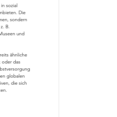
in sozial 
nbieten. Die 
hmen, sondern 
z. B. 
 Museen und 
eits ähnliche 
k oder das 
lbstversorgung 
den globalen 
ven, die sich 
zen.