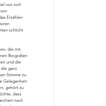
el von sich 
 von 
das Erzählen 
ioren 
ten schlicht 
en, die mit 
nen Biografien 
lten und die 
 die ganz 
einen Stimme zu 
ie Gelegenheit 
n, gehört zu 
öchte, dass 
eichert nach 