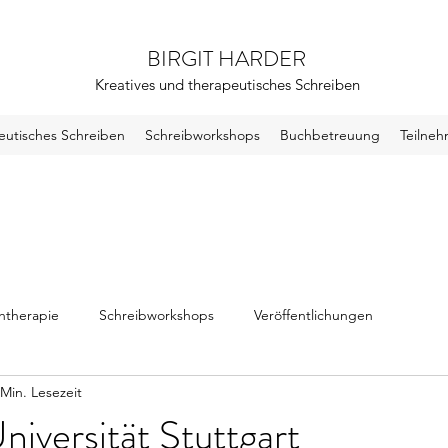
BIRGIT HARDER
Kreatives und therapeutisches Schreiben
eutisches Schreiben
Schreibworkshops
Buchbetreuung
Teilne
htherapie
Schreibworkshops
Veröffentlichungen
 Min. Lesezeit
iversität Stuttgart