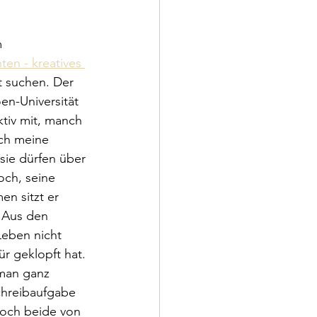
 
en - kreatives 
t suchen. Der 
n-Universität 
ktiv mit, manch 
ich meine 
 sie dürfen über 
och, seine 
n sitzt er 
 Aus den 
Leben nicht 
r geklopft hat. 
 man ganz 
chreibaufgabe 
doch beide von 