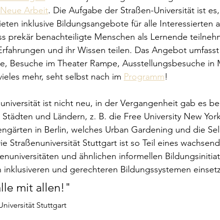
Neue Arbeit
. Die Aufgabe der Straßen-Universität ist es, 
eten inklusive Bildungsangebote für alle Interessierten a
dass prekär benachteiligte Menschen als Lernende teilne
 Erfahrungen und ihr Wissen teilen. Das Angebot umfasst 
e, Besuche im Theater Rampe, Ausstellungsbesuche in
vieles mehr, seht selbst nach im 
Programm
!
niversität ist nicht neu, in der Vergangenheit gab es ber
en Städten und Ländern, z. B. die Free University New Yor
nengärten in Berlin, welches Urban Gardening und die Se
Die Straßenuniversität Stuttgart ist so Teil eines wachsen
nuniversitäten und ähnlichen informellen Bildungsinitiati
n inklusiveren und gerechteren Bildungssystemen einset
lle mit allen!" 
niversität Stuttgart