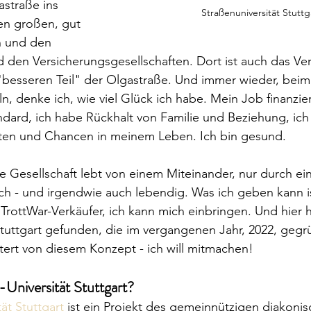
astraße ins 
Straßenuniversität Stuttga
den großen, gut 
n und den 
 den Versicherungsgesellschaften. Dort ist auch das Ver
 "besseren Teil" der Olgastraße. Und immer wieder, bei
 denke ich, wie viel Glück ich habe. Mein Job finanzier
dard, ich habe Rückhalt von Familie und Beziehung, ich
iten und Chancen in meinem Leben. Ich bin gesund. 
e Gesellschaft lebt von einem Miteinander, nur durch ei
ch - und irgendwie auch lebendig. Was ich geben kann is
 TrottWar-Verkäufer, ich kann mich einbringen. Und hier h
Stuttgart gefunden, die im vergangenen Jahr, 2022, gegr
stert von diesem Konzept - ich will mitmachen!
-Universität Stuttgart?
ät Stuttgart
 ist ein Projekt des gemeinnützigen diakonis