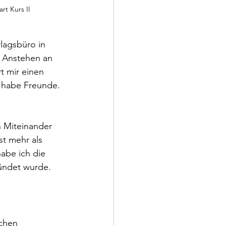
rt Kurs II
lagsbüro in 
m Anstehen an 
t mir einen 
 habe Freunde. 
n Miteinander 
t mehr als 
abe ich die 
ündet wurde. 
chen 